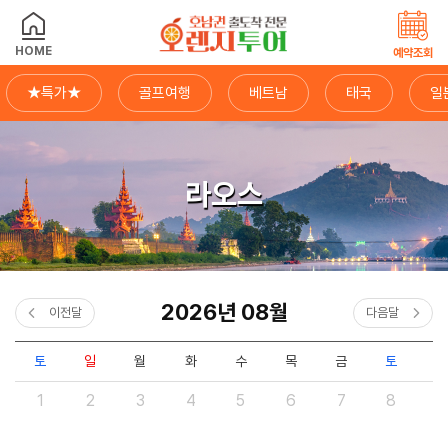
HOME
예약조회
★특가★
골프여행
베트남
태국
일
라오스
2026
년
08
월
이전달
다음달
토
일
월
화
수
목
금
토
일
1
2
3
4
5
6
7
8
9