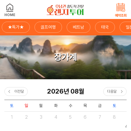
HOME
예약조회
★특가★
골프여행
베트남
태국
일
장가계
2026
년
08
월
이전달
다음달
토
일
월
화
수
목
금
토
일
1
2
3
4
5
6
7
8
9
49