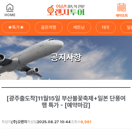
HOME
예약조회
★특가★
골프여행
베트남
태국
일
공지사항
[광주출도착]11월15일 부산불꽃축제+일본 단풍여
행 특가 - [예약마감]
작성자
(주)오렌지
작성일
2025.08.27 10:44
조회수
8,981