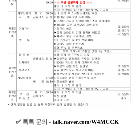
✅️ 톡톡 문의 -
talk.naver.com/W4MCCK